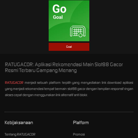
Goal
RATUGACOR: Aplikasi Rekomendasi Main Slot88 Gacor
Resmi Terbaru Gampang Menang
RATUGACOR
menjadi sebuah platform terpilih yang menyediakan link download aplikasi
yang menjadi rekomendasi tempat bermain slot88 gacor dengan tampilan responsif ringan
akses cepat dengan menggunakan link alternatif anti blokir.
Kebijaksanaan
Platform
Tentang RATUGACOR
Promosi