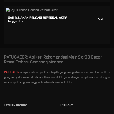
GAJI BULANAN PENCARI REFERRAL AKTIF
Detail
Tanggal akhir:
-
RATUGACOR: Aplikasi Rekomendasi Main Slot88 Gacor
Resmi Terbaru Gampang Menang
RATUGACOR
menjadi sebuah platform terpilih yang menyediakan link download aplikasi
yang menjadi rekomendasi tempat bermain slot88 gacor dengan tampilan responsif ringan
akses cepat dengan menggunakan link alternatif anti blokir.
Kebijaksanaan
Platform