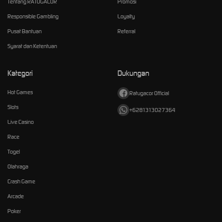
Tentang RATUGACOR
Promosi
Responsible Gambling
Loyalty
Pusat Bantuan
Referral
Syarat dan Ketentuan
Kategori
Dukungan
Hot Games
Ratugacor Official
Slots
+6281313027364
Live Casino
Race
Togel
Olahraga
Crash Game
Arcade
Poker