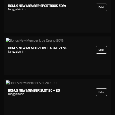
BONUS NEW MEMBER SPORTBOOK 50%
Detail
Tanggal akhir:
-
BONUS NEW MEMBER LIVE CASINO 20%
Detail
Tanggal akhir:
-
BONUS NEW MEMBER SLOT 20 + 20
Detail
Tanggal akhir:
-