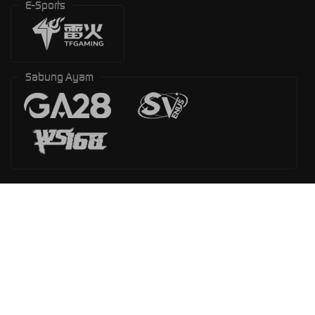
E-Sports
Sabung Ayam