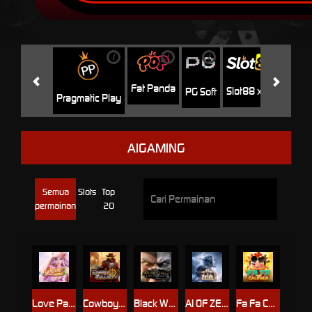
i
i
i
i
i
Facha
Fat Panda
Slot88 x PP
PG Soft
Pragmatic Play
AIGAMING
Semua
Slots
Top
permainan
20
Love Paradise
Cowboy Bullseye
Black WuKong
AI OF ZEUS
Fa Fa Caishen