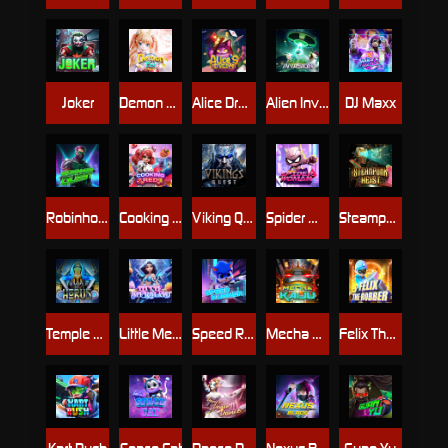
Joker
Demon Fox
Alice Dream
Alien Invasion
DJ Maxx
Robinhood Quest
Cooking Red
Viking Quest
Spider Woman
Steampunk Heist
Temple of Horus
Little Mermaid
Speed Runner
Mecha Kaiju
Felix The Robber