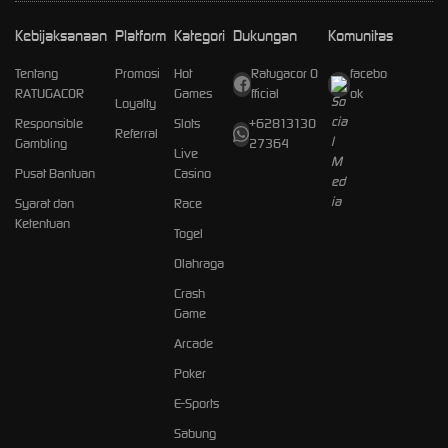
Kebijaksanaan
Platform
Kategori
Dukungan
Komunitas
Tentang
Promosi
Hot
Ratugacor O
facebo
RATUGACOR
Games
fficial
ok
Loyalty
Responsible
Slots
+62813130
Referral
Gambling
27364
Live
Pusat Bantuan
Casino
Syarat dan
Race
Ketentuan
Togel
Olahraga
Crash
Game
Arcade
Poker
E-Sports
Sabung