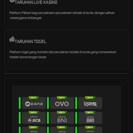
TARUHAN LIVE KASINO
Platform Pilihan bagi perusahaan-perusahaan terbaik di dunia, dengan pilihan
variasi game terbanyak
TARUHAN TOGEL
Platform togel yang menarik dari perusahan terbaik di dunia yang menawarkan
hadiah kemenangan besar