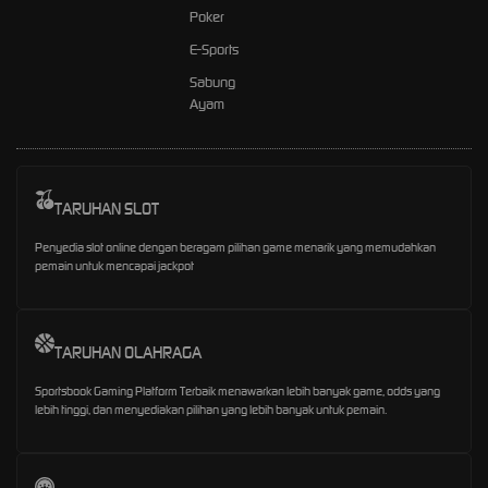
Poker
pej****8
E-Sports
IDR
754,000
Sabung
Mahjong
Ayam
Ways 2
TARUHAN SLOT
Penyedia slot online dengan beragam pilihan game menarik yang memudahkan
pemain untuk mencapai jackpot
TARUHAN OLAHRAGA
Sportsbook Gaming Platform Terbaik menawarkan lebih banyak game, odds yang
lebih tinggi, dan menyediakan pilihan yang lebih banyak untuk pemain.