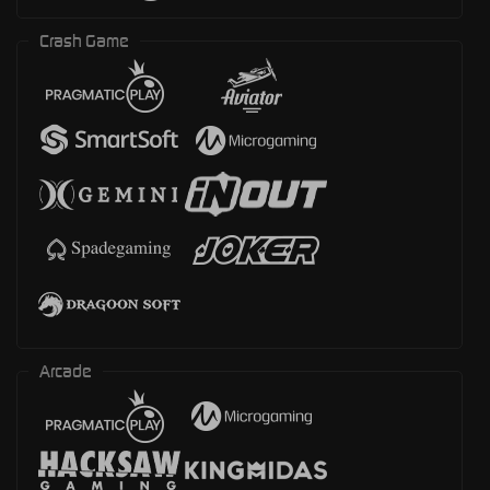
Crash Game
Arcade