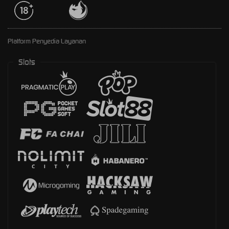
Platform Penyedia Layanan
Slots