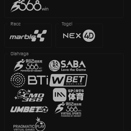
Race
Togel
Olahraga